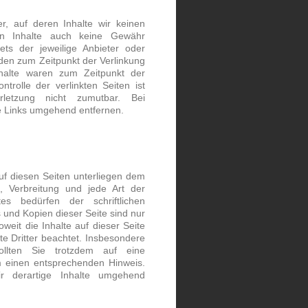
r, auf deren Inhalte wir keinen
en Inhalte auch keine Gewähr
ets der jeweilige Anbieter oder
urden zum Zeitpunkt der Verlinkung
nhalte waren zum Zeitpunkt der
ntrolle der verlinkten Seiten ist
rletzung nicht zumutbar. Bei
e Links umgehend entfernen.
auf diesen Seiten unterliegen dem
g, Verbreitung und jede Art der
s bedürfen der schriftlichen
 und Kopien dieser Seite sind nur
weit die Inhalte auf dieser Seite
te Dritter beachtet. Insbesondere
ollten Sie trotzdem auf eine
m einen entsprechenden Hinweis.
r derartige Inhalte umgehend