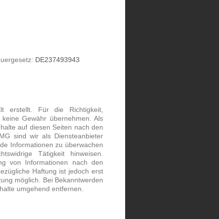
euergesetz:
DE237493943
erstellt. Für die Richtigkeit,
och keine Gewähr übernehmen. Als
halte auf diesen Seiten nach den
MG sind wir als Diensteanbieter
remde Informationen zu überwachen
swidrige Tätigkeit hinweisen.
ung von Informationen nach den
ezügliche Haftung ist jedoch erst
tzung möglich. Bei Bekanntwerden
nhalte umgehend entfernen.