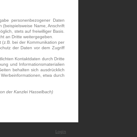
ngabe personenbezogener Daten
 (beispielsweise Name, Anschrift
ich, stets auf freiwilliger Basis.
t an Dritte weitergegeben.
t (z.B. bei der Kommunikation per
Schutz der Daten vor dem Zugriff
ichten Kontaktdaten durch Dritte
ung und Informationsmaterialien
Seiten behalten sich ausdrücklich
n Werbeinformationen, etwa durch
on der Kanzlei Hasselbach)
Login